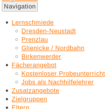
Nachhilfe
Navigation
Lernschmiede
Lernschmiede
Dresden-Neustadt
Prenzlau
Glienicke / Nordbahn
Birkenwerder
Fächerangebot
Kostenloser Probeunterricht
Jobs als Nachhilfelehrer
Zusatzangebote
Zielgruppen
Eltern