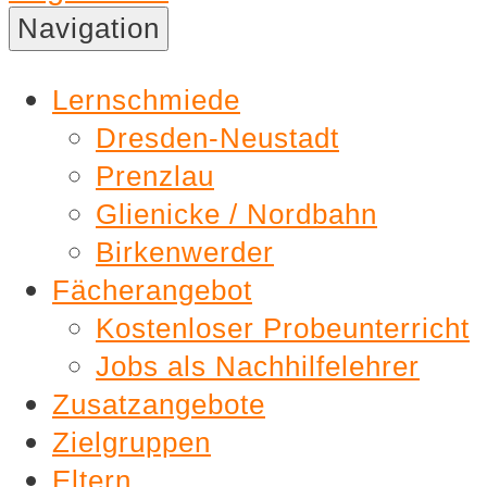
Nachhilfe
Navigation
Lernschmiede
Lernschmiede
Dresden-Neustadt
Prenzlau
Glienicke / Nordbahn
Birkenwerder
Fächerangebot
Kostenloser Probeunterricht
Jobs als Nachhilfelehrer
Zusatzangebote
Zielgruppen
Eltern