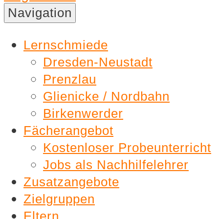
Nachhilfe
Navigation
Lernschmiede
Lernschmiede
Dresden-Neustadt
Prenzlau
Glienicke / Nordbahn
Birkenwerder
Fächerangebot
Kostenloser Probeunterricht
Jobs als Nachhilfelehrer
Zusatzangebote
Zielgruppen
Eltern