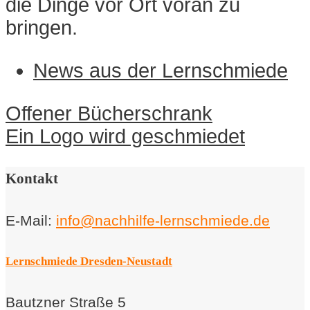
die Dinge vor Ort voran zu
bringen.
News aus der Lernschmiede
Navigation
Offener Bücherschrank
innerhalb
Ein Logo wird geschmiedet
eines
Beitrags
Kontakt
E-Mail:
info@nachhilfe-lernschmiede.de
Lernschmiede Dresden-Neustadt
Bautzner Straße 5