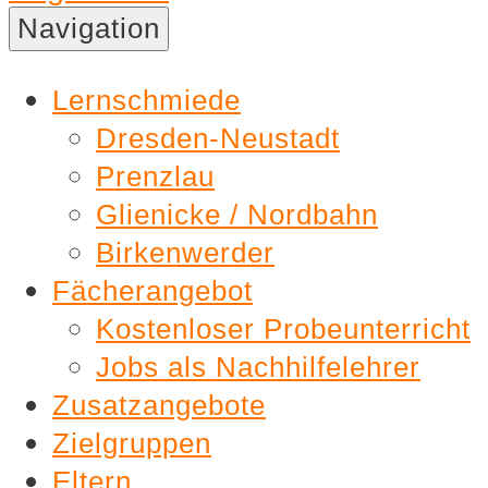
Nachhilfe
Navigation
Lernschmiede
Lernschmiede
Dresden-Neustadt
Prenzlau
Glienicke / Nordbahn
Birkenwerder
Fächerangebot
Kostenloser Probeunterricht
Jobs als Nachhilfelehrer
Zusatzangebote
Zielgruppen
Eltern