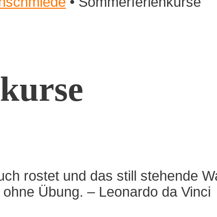
rnschmiede
•
Sommerferienkurse
kurse
h rostet und das still stehende Wa
t ohne Übung. – Leonardo da Vinci