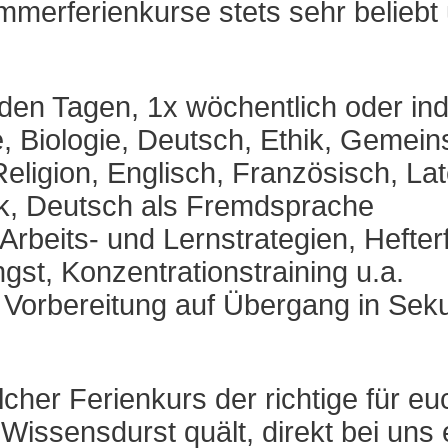
erferienkurse stets sehr beliebt
 Tagen, 1x wöchentlich oder indi
, Biologie, Deutsch, Ethik, Gemein
igion, Englisch, Französisch, Late
k, Deutsch als Fremdsprache
rbeits- und Lernstrategien, Hefte
st, Konzentrationstraining u.a.
, Vorbereitung auf Übergang in Sek
her Ferienkurs der richtige für euc
issensdurst quält, direkt bei uns 