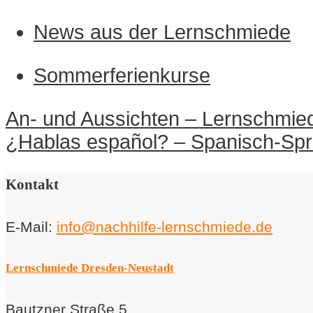
News aus der Lernschmiede
Sommerferienkurse
Navigation
An- und Aussichten – Lernschmie
innerhalb
¿Hablas español? – Spanisch-Spra
eines
Beitrags
Kontakt
E-Mail:
info@nachhilfe-lernschmiede.de
Lernschmiede Dresden-Neustadt
Bautzner Straße 5