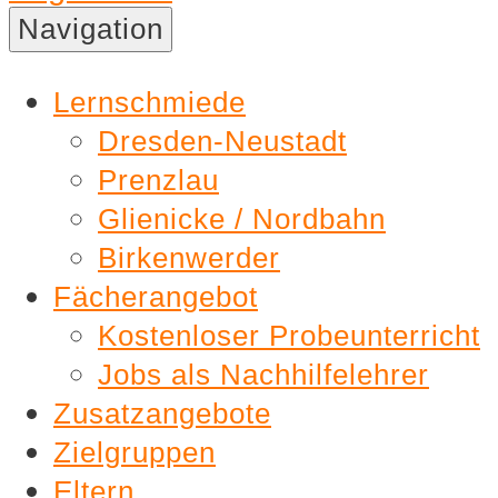
Nachhilfe
Navigation
Lernschmiede
Lernschmiede
Dresden-Neustadt
Prenzlau
Glienicke / Nordbahn
Birkenwerder
Fächerangebot
Kostenloser Probeunterricht
Jobs als Nachhilfelehrer
Zusatzangebote
Zielgruppen
Eltern