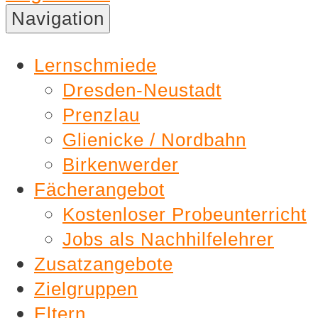
Nachhilfe
Navigation
Lernschmiede
Lernschmiede
Dresden-Neustadt
Prenzlau
Glienicke / Nordbahn
Birkenwerder
Fächerangebot
Kostenloser Probeunterricht
Jobs als Nachhilfelehrer
Zusatzangebote
Zielgruppen
Eltern