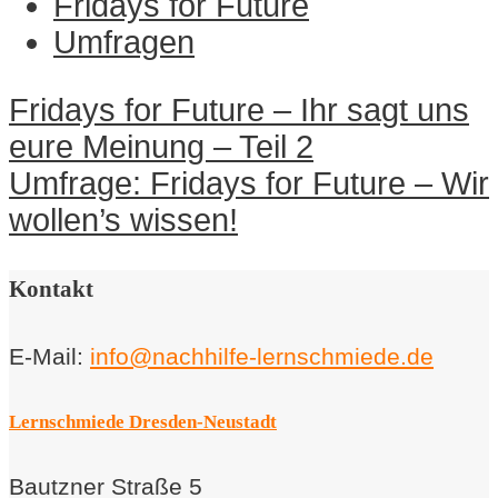
Fridays for Future
Umfragen
Navigation
Fridays for Future – Ihr sagt uns
innerhalb
eure Meinung – Teil 2
eines
Umfrage: Fridays for Future – Wir
Beitrags
wollen’s wissen!
Kontakt
E-Mail:
info@nachhilfe-lernschmiede.de
Lernschmiede Dresden-Neustadt
Bautzner Straße 5