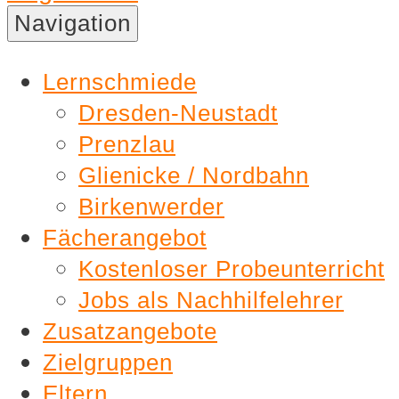
Nachhilfe
Navigation
Lernschmiede
Lernschmiede
Dresden-Neustadt
Prenzlau
Glienicke / Nordbahn
Birkenwerder
Fächerangebot
Kostenloser Probeunterricht
Jobs als Nachhilfelehrer
Zusatzangebote
Zielgruppen
Eltern